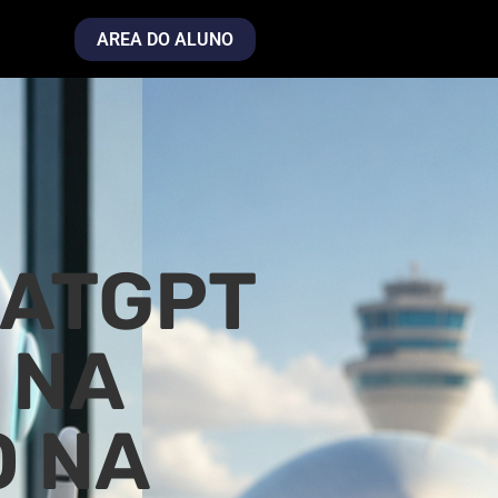
AREA DO ALUNO
HATGPT
 NA
O NA