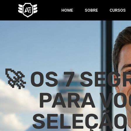
HOME
SOBRE
CURSOS
🚀 OS 7 SE
PARA VO
SELEÇÃO