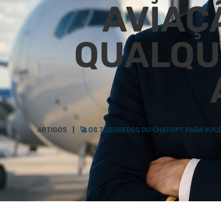
AVIAÇÃ
QUALQU
ARTIGOS
🚀 OS 7 SEGREDOS DO CHATGPT PARA VOCÊ