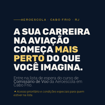
AEROESCOLA · CABO FRIO · RJ
A SUA CARREIRA
NA AVIAÇÃO
COMEÇA
MAIS
PERTO
DO QUE
VOCÊ IMAGINA.
Entre na lista de espera do curso de
Comissário de Voo
da Aeroescola em
Cabo Frio.
✦ Acesso prioritário e condições especiais para quem
estiver na lista.