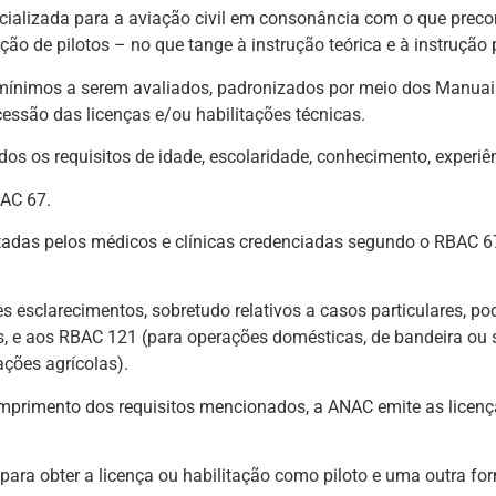
ializada para a aviação civil em consonância com o que precon
ão de pilotos – no que tange à instrução teórica e à instrução 
os mínimos a serem avaliados, padronizados por meio dos Manua
essão das licenças e/ou habilitações técnicas.
idos os requisitos de idade, escolaridade, conhecimento, experiên
BAC 67.
stadas pelos médicos e clínicas credenciadas segundo o RBAC 6
s esclarecimentos, sobretudo relativos a casos particulares, 
s, e aos RBAC 121 (para operações domésticas, de bandeira ou
ções agrícolas).
rimento dos requisitos mencionados, a ANAC emite as licenças e
ra obter a licença ou habilitação como piloto e uma outra form