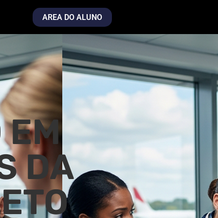
AREA DO ALUNO
 EM
S DA
LETO