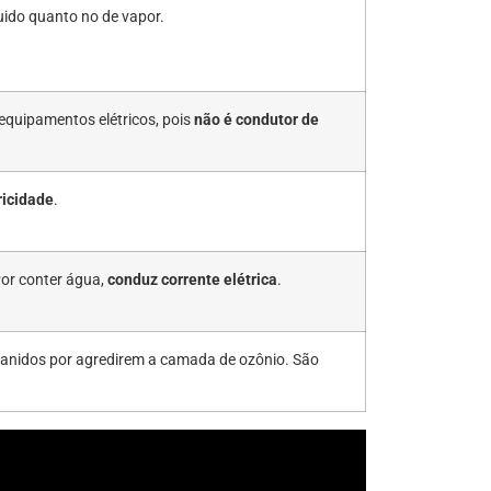
uido quanto no de vapor.
 equipamentos elétricos, pois
não é condutor de
ricidade
.
Por conter água,
conduz corrente elétrica
.
banidos por agredirem a camada de ozônio. São