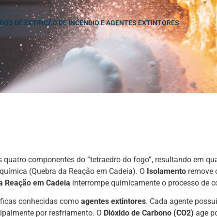
OS DE EXTINÇÃO DE INCÊNDIO E AGENTES EXTINTORES
s quatro componentes do “tetraedro do fogo”, resultando em qua
 química (Quebra da Reação em Cadeia). O
Isolamento
remove o
a Reação em Cadeia
interrompe quimicamente o processo de 
cíficas conhecidas como
agentes extintores
. Cada agente possu
ipalmente por resfriamento. O
Dióxido de Carbono (CO2)
age po