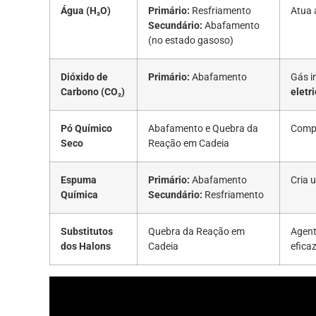
Água (H₂O)
Primário:
Resfriamento
Atua 
Secundário:
Abafamento
(no estado gasoso)
Dióxido de
Primário:
Abafamento
Gás i
Carbono (CO₂)
eletr
Pó Químico
Abafamento e Quebra da
Compo
Seco
Reação em Cadeia
Espuma
Primário:
Abafamento
Cria 
Química
Secundário:
Resfriamento
Substitutos
Quebra da Reação em
Agent
dos Halons
Cadeia
eficaz