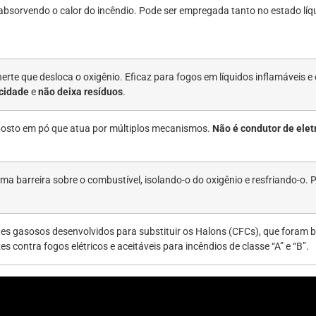
absorvendo o calor do incêndio. Pode ser empregada tanto no estado líq
nerte que desloca o oxigênio. Eficaz para fogos em líquidos inflamáveis e
icidade
e
não deixa resíduos
.
sto em pó que atua por múltiplos mecanismos.
Não é condutor de elet
uma barreira sobre o combustível, isolando-o do oxigênio e resfriando-o. 
es gasosos desenvolvidos para substituir os Halons (CFCs), que foram 
es contra fogos elétricos e aceitáveis para incêndios de classe “A” e “B”.