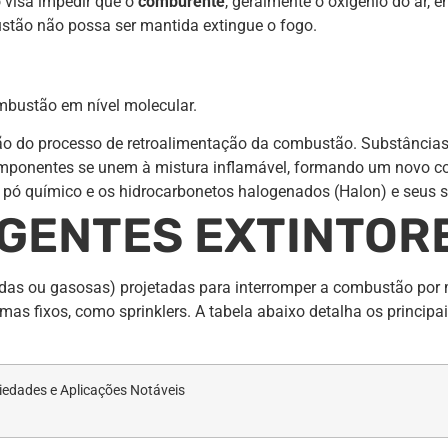
 visa impedir que o
comburente
, geralmente o oxigênio do ar, 
stão não possa ser mantida extingue o fogo.
mbustão em nível molecular.
ão do processo de retroalimentação da combustão. Substâncias 
omponentes se unem à mistura inflamável, formando um novo c
 pó químico e os hidrocarbonetos halogenados (Halon) e seus s
AGENTES EXTINTOR
quidas ou gasosas) projetadas para interromper a combustão p
stemas fixos, como sprinklers. A tabela abaixo detalha os princi
iedades e Aplicações Notáveis