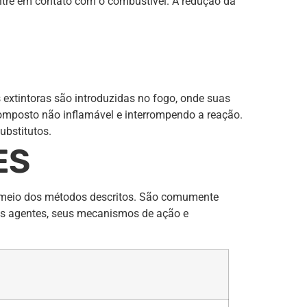
entre em contato com o combustível. A redução da
extintoras são introduzidas no fogo, onde suas
omposto não inflamável e interrompendo a reação.
ubstitutos.
ES
or meio dos métodos descritos. São comumente
pais agentes, seus mecanismos de ação e