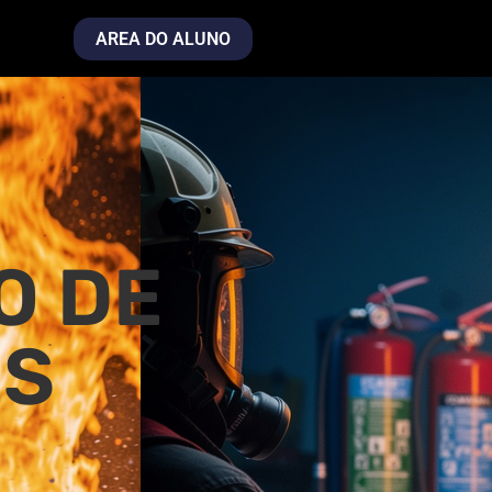
AREA DO ALUNO
O DE
ES