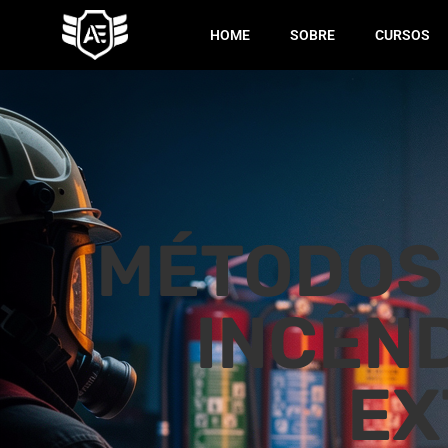
HOME
SOBRE
CURSOS
MÉTODOS 
INCÊND
EX