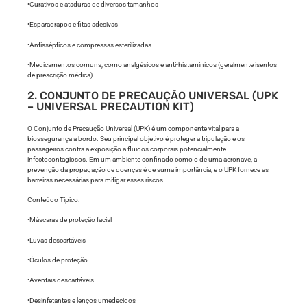
•Curativos e ataduras de diversos tamanhos
•Esparadrapos e fitas adesivas
•Antissépticos e compressas esterilizadas
•Medicamentos comuns, como analgésicos e anti-histamínicos (geralmente isentos
de prescrição médica)
2. CONJUNTO DE PRECAUÇÃO UNIVERSAL (UPK
– UNIVERSAL PRECAUTION KIT)
O Conjunto de Precaução Universal (UPK) é um componente vital para a
biossegurança a bordo. Seu principal objetivo é proteger a tripulação e os
passageiros contra a exposição a fluidos corporais potencialmente
infectocontagiosos. Em um ambiente confinado como o de uma aeronave, a
prevenção da propagação de doenças é de suma importância, e o UPK fornece as
barreiras necessárias para mitigar esses riscos.
Conteúdo Típico:
•Máscaras de proteção facial
•Luvas descartáveis
•Óculos de proteção
•Aventais descartáveis
•Desinfetantes e lenços umedecidos