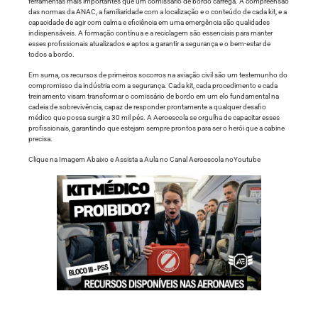
ferramentas mais importantes que um comissário de bordo carrega. A compreensão
das normas da ANAC, a familiaridade com a localização e o conteúdo de cada kit, e a
capacidade de agir com calma e eficiência em uma emergência são qualidades
indispensáveis. A formação contínua e a reciclagem são essenciais para manter
esses profissionais atualizados e aptos a garantir a segurança e o bem-estar de
todos a bordo.
Em suma, os recursos de primeiros socorros na aviação civil são um testemunho do
compromisso da indústria com a segurança. Cada kit, cada procedimento e cada
treinamento visam transformar o comissário de bordo em um elo fundamental na
cadeia de sobrevivência, capaz de responder prontamente a qualquer desafio
médico que possa surgir a 30 mil pés. A Aeroescola se orgulha de capacitar esses
profissionais, garantindo que estejam sempre prontos para ser o herói que a cabine
precisa.
Clique na Imagem Abaixo e Assista a Aula no Canal Aeroescola noYoutube