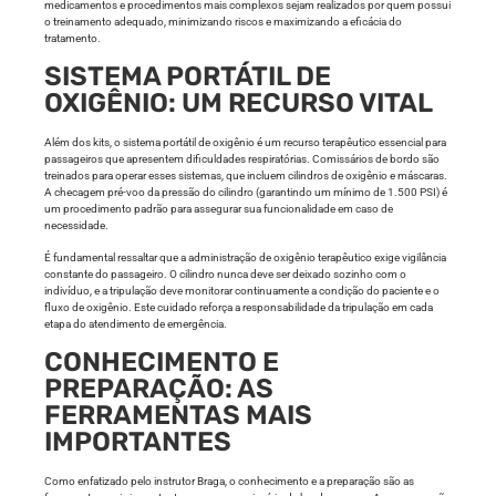
medicamentos e procedimentos mais complexos sejam realizados por quem possui
o treinamento adequado, minimizando riscos e maximizando a eficácia do
tratamento.
SISTEMA PORTÁTIL DE
OXIGÊNIO: UM RECURSO VITAL
Além dos kits, o sistema portátil de oxigênio é um recurso terapêutico essencial para
passageiros que apresentem dificuldades respiratórias. Comissários de bordo são
treinados para operar esses sistemas, que incluem cilindros de oxigênio e máscaras.
A checagem pré-voo da pressão do cilindro (garantindo um mínimo de 1.500 PSI) é
um procedimento padrão para assegurar sua funcionalidade em caso de
necessidade.
É fundamental ressaltar que a administração de oxigênio terapêutico exige vigilância
constante do passageiro. O cilindro nunca deve ser deixado sozinho com o
indivíduo, e a tripulação deve monitorar continuamente a condição do paciente e o
fluxo de oxigênio. Este cuidado reforça a responsabilidade da tripulação em cada
etapa do atendimento de emergência.
CONHECIMENTO E
PREPARAÇÃO: AS
FERRAMENTAS MAIS
IMPORTANTES
Como enfatizado pelo instrutor Braga, o conhecimento e a preparação são as