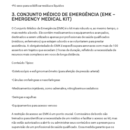
•Pó seco para solidificar resíduos líquidos
3. CONJUNTO MÉDICO DE EMERGÊNCIA (EMK –
EMERGENCY MEDICAL KIT)
O Conjunto Médico de Emergência (EMK) é o kit mais robusto e, ao mesmo tempo, o
mais restrito a bordo. Ele contém medicamentos e equipamentos avançados,
destinados a serem utilizados apenas por profissionais de saúde qualificados
(médicos, enfermeiros) que estejam a bordo e se voluntariem para prestar
assistência. A obrigatoriedade do EMK é específica para aeronaves com mais de 100
assentos em trajetos que excedam 2 horas de duração, refletindo a necessidade de
recursos mais complexos em voos de longa distância.
Conteúdo Típico:
•Estetoscópio e esfigmomanômetro (para aferição de pressão arterial)
•Cânulas orofaríngeas e nasofaríngeas
•Medicamentos injetáveis, como adrenalina, nitroglicerina e sedativos
•Seringas e agulhas
•Equipamentos para acesso venoso
A restrição de acesso ao EMK é um ponto crucial. Comissários de bordo são
treinados para identificar a necessidade de um médico e facilitar o acesso ao kit, mas
não estão autorizados a abri-lo ou administrar seus conteúdos sem a presença e a
supervisão de um profissional de saúde qualificado. Essa medida garante que os