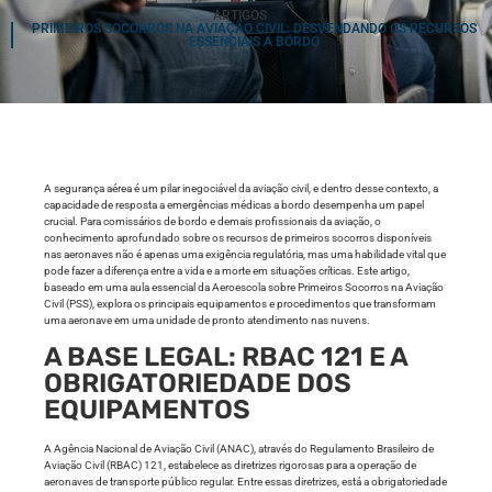
ARTIGOS
PRIMEIROS SOCORROS NA AVIAÇÃO CIVIL: DESVENDANDO OS RECURSOS
ESSENCIAIS A BORDO
A segurança aérea é um pilar inegociável da aviação civil, e dentro desse contexto, a
capacidade de resposta a emergências médicas a bordo desempenha um papel
crucial. Para comissários de bordo e demais profissionais da aviação, o
conhecimento aprofundado sobre os recursos de primeiros socorros disponíveis
nas aeronaves não é apenas uma exigência regulatória, mas uma habilidade vital que
pode fazer a diferença entre a vida e a morte em situações críticas. Este artigo,
baseado em uma aula essencial da Aeroescola sobre Primeiros Socorros na Aviação
Civil (PSS), explora os principais equipamentos e procedimentos que transformam
uma aeronave em uma unidade de pronto atendimento nas nuvens.
A BASE LEGAL: RBAC 121 E A
OBRIGATORIEDADE DOS
EQUIPAMENTOS
A Agência Nacional de Aviação Civil (ANAC), através do Regulamento Brasileiro de
Aviação Civil (RBAC) 121, estabelece as diretrizes rigorosas para a operação de
aeronaves de transporte público regular. Entre essas diretrizes, está a obrigatoriedade