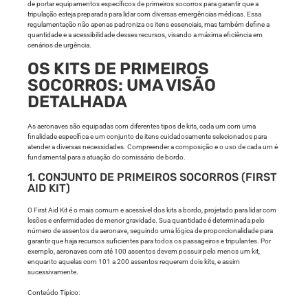
de portar equipamentos específicos de primeiros socorros para garantir que a
tripulação esteja preparada para lidar com diversas emergências médicas. Essa
regulamentação não apenas padroniza os itens essenciais, mas também define a
quantidade e a acessibilidade desses recursos, visando a máxima eficiência em
cenários de urgência.
OS KITS DE PRIMEIROS
SOCORROS: UMA VISÃO
DETALHADA
As aeronaves são equipadas com diferentes tipos de kits, cada um com uma
finalidade específica e um conjunto de itens cuidadosamente selecionados para
atender a diversas necessidades. Compreender a composição e o uso de cada um é
fundamental para a atuação do comissário de bordo.
1. CONJUNTO DE PRIMEIROS SOCORROS (FIRST
AID KIT)
O First Aid Kit é o mais comum e acessível dos kits a bordo, projetado para lidar com
lesões e enfermidades de menor gravidade. Sua quantidade é determinada pelo
número de assentos da aeronave, seguindo uma lógica de proporcionalidade para
garantir que haja recursos suficientes para todos os passageiros e tripulantes. Por
exemplo, aeronaves com até 100 assentos devem possuir pelo menos um kit,
enquanto aquelas com 101 a 200 assentos requerem dois kits, e assim
sucessivamente.
Conteúdo Típico: