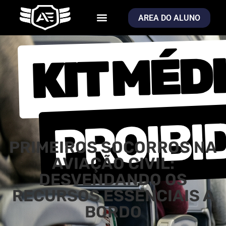
AREA DO ALUNO
PRIMEIROS SOCORROS NA
AVIAÇÃO CIVIL:
DESVENDANDO OS
RECURSOS ESSENCIAIS A
BORDO