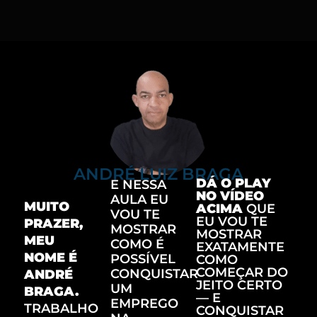
ANDRÉ LUIZ BRAGA
DÁ O PLAY
E NESSA
NO VÍDEO
AULA EU
MUITO
ACIMA
QUE
VOU TE
EU VOU TE
PRAZER,
MOSTRAR
MOSTRAR
MEU
COMO É
EXATAMENTE
NOME É
POSSÍVEL
COMO
COMEÇAR DO
CONQUISTAR
ANDRÉ
JEITO CERTO
UM
BRAGA.
— E
EMPREGO
TRABALHO
CONQUISTAR