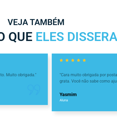
VEJA TAMBÉM
 O QUE
ELES DISSER
o obrigada."
"Cara muito obrigada por postar esse
grata. Você não sabe como ajuda... va
Yasmim
Aluna