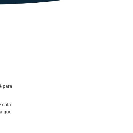
é para
 sala
ra que