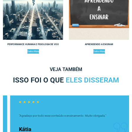
PERFORMANCE HUMANA E FISIOLOGIA DE VOO
APRENDENDO A ENSINAR
Saiba Mais
Saiba Mais
VEJA TAMBÉM
ISSO FOI O QUE
ELES DISSERAM
"Agradeço por todo esse conteúdo e ensinamento. Muito obrigada."
Kátia