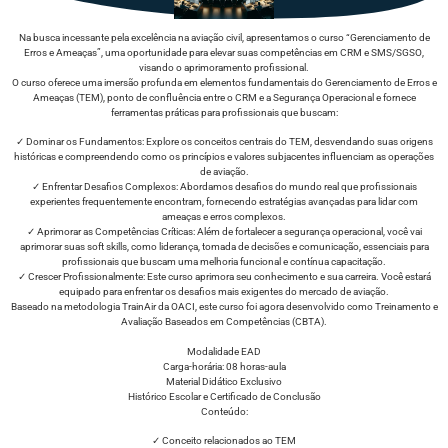
Na busca incessante pela excelência na aviação civil, apresentamos o curso “Gerenciamento de
Erros e Ameaças”, uma oportunidade para elevar suas competências em CRM e SMS/SGSO,
visando o aprimoramento profissional.
O curso oferece uma imersão profunda em elementos fundamentais do Gerenciamento de Erros e
Ameaças (TEM), ponto de confluência entre o CRM e a Segurança Operacional e fornece
ferramentas práticas para profissionais que buscam:
✓ Dominar os Fundamentos: Explore os conceitos centrais do TEM, desvendando suas origens
históricas e compreendendo como os princípios e valores subjacentes influenciam as operações
de aviação.
✓ Enfrentar Desafios Complexos: Abordamos desafios do mundo real que profissionais
experientes frequentemente encontram, fornecendo estratégias avançadas para lidar com
ameaças e erros complexos.
✓ Aprimorar as Competências Críticas: Além de fortalecer a segurança operacional, você vai
aprimorar suas soft skills, como liderança, tomada de decisões e comunicação, essenciais para
profissionais que buscam uma melhoria funcional e contínua capacitação.
✓ Crescer Profissionalmente: Este curso aprimora seu conhecimento e sua carreira. Você estará
equipado para enfrentar os desafios mais exigentes do mercado de aviação.
Baseado na metodologia TrainAir da OACI, este curso foi agora desenvolvido como Treinamento e
Avaliação Baseados em Competências (CBTA).
Modalidade EAD
Carga-horária: 08 horas-aula
Material Didático Exclusivo
Histórico Escolar e Certificado de Conclusão
Conteúdo:
✓ Conceito relacionados ao TEM