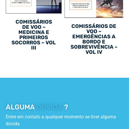
COMISSÁRIOS
COMISSÁRIOS DE
DE VOO –
VOO –
MEDICINA E
EMERGÊNCIAS A
PRIMEIROS
BORDO E
SOCORROS – VOL
SOBREVIVÊNCIA –
III
VOL IV
ALGUMA
DÚVIDA
?
Entre em contato a qualquer momento se tiver alguma
dúvida