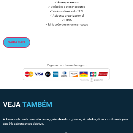
✓ Ameaças e erros
✓ Violações e atos inseguros
✓ Visão sistêmica do TEM
✓ Acidente organizacional
✓ LOSA
✓ Mitigação dos erros e ameaças
SAIBA MAIS
Pagamento totalmente seguro
VEJA
TAMBÉM
A Aeroescola conta com videoaulas, guias de estudo, provas, simulados, dicas e muito mais para
ajudá-lo a alcançar seu objetivo.