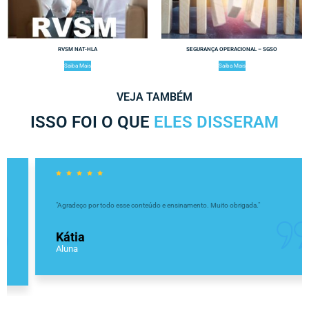
RVSM NAT-HLA
SEGURANÇA OPERACIONAL – SGSO
Saiba Mais
Saiba Mais
VEJA TAMBÉM
ISSO FOI O QUE
ELES DISSERAM
"Agradeço por todo esse conteúdo e ensinamento. Muito obrigada."
Kátia
Aluna