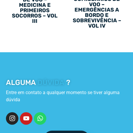
VOO –
MEDICINA E
EMERGÊNCIAS A
PRIMEIROS
BORDO E
SOCORROS – VOL
SOBREVIVÊNCIA –
III
VOL IV
ALGUMA
DÚVIDA
?
Entre em contato a qualquer momento se tiver alguma
dúvida