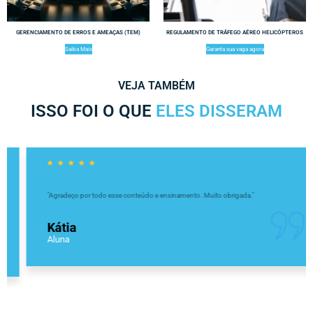
GERENCIAMENTO DE ERROS E AMEAÇAS (TEM)
REGULAMENTO DE TRÁFEGO AÉREO HELICÓPTEROS
Saiba Mais
Garanta sua vaga agora
VEJA TAMBÉM
ISSO FOI O QUE
ELES DISSERAM
"Agradeço por todo esse conteúdo e ensinamento. Muito obrigada."
Kátia
Aluna