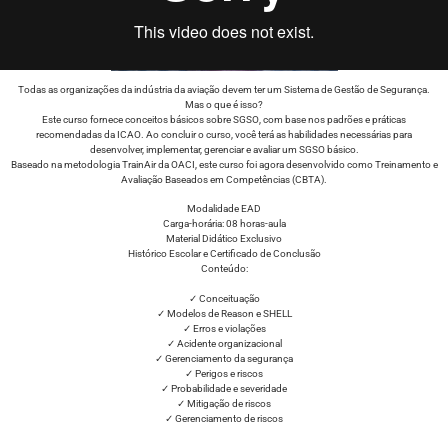
Todas as organizações da indústria da aviação devem ter um Sistema de Gestão de Segurança.
Mas o que é isso?
Este curso fornece conceitos básicos sobre SGSO, com base nos padrões e práticas
recomendadas da ICAO. Ao concluir o curso, você terá as habilidades necessárias para
desenvolver, implementar, gerenciar e avaliar um SGSO básico.
Baseado na metodologia TrainAir da OACI, este curso foi agora desenvolvido como Treinamento e
Avaliação Baseados em Competências (CBTA).
Modalidade EAD
Carga-horária: 08 horas-aula
Material Didático Exclusivo
Histórico Escolar e Certificado de Conclusão
Conteúdo:
✓ Conceituação
✓ Modelos de Reason e SHELL
✓ Erros e violações
✓ Acidente organizacional
✓ Gerenciamento da segurança
✓ Perigos e riscos
✓ Probabilidade e severidade
✓ Mitigação de riscos
✓ Gerenciamento de riscos