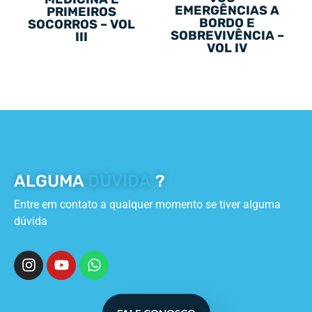
EMERGÊNCIAS A
PRIMEIROS
BORDO E
SOCORROS – VOL
SOBREVIVÊNCIA –
III
VOL IV
ALGUMA
DÚVIDA
?
Entre em contato a qualquer momento se tiver alguma
dúvida