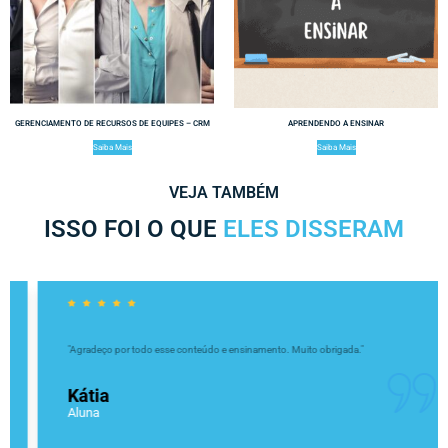
GERENCIAMENTO DE RECURSOS DE EQUIPES – CRM
APRENDENDO A ENSINAR
Saiba Mais
Saiba Mais
VEJA TAMBÉM
ISSO FOI O QUE
ELES DISSERAM
"Agradeço por todo esse conteúdo e ensinamento. Muito obrigada."
Kátia
Aluna