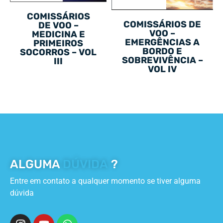
COMISSÁRIOS
COMISSÁRIOS DE
DE VOO –
VOO –
MEDICINA E
EMERGÊNCIAS A
PRIMEIROS
BORDO E
SOCORROS – VOL
SOBREVIVÊNCIA –
III
VOL IV
ALGUMA
DÚVIDA
?
Entre em contato a qualquer momento se tiver alguma
dúvida