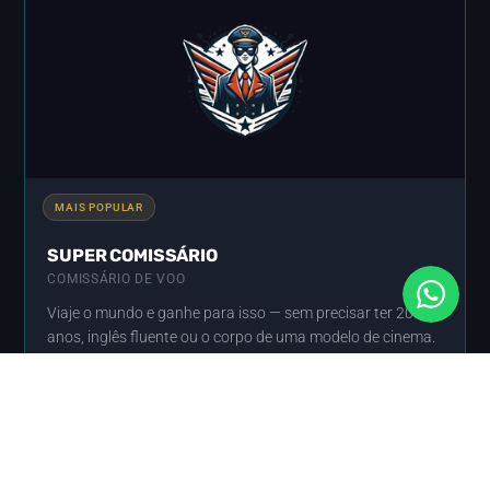
MAIS POPULAR
SUPER COMISSÁRIO
COMISSÁRIO DE VOO
Viaje o mundo e ganhe para isso — sem precisar ter 20
anos, inglês fluente ou o corpo de uma modelo de cinema.
Conhecer o curso →