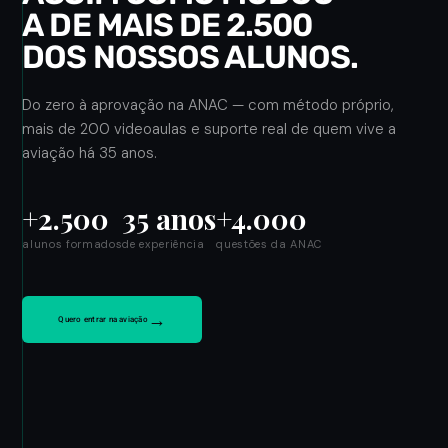
A DE MAIS DE 2.500
DOS NOSSOS ALUNOS.
Do zero à aprovação na ANAC — com método próprio,
mais de 200 videoaulas e suporte real de quem vive a
aviação há 35 anos.
+2.500
35 anos
+4.000
alunos formados
de experiência
questões da ANAC
→
Quero entrar na aviação