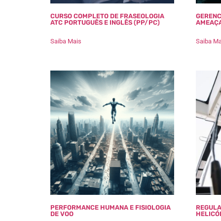
CURSO COMPLETO DE FRASEOLOGIA
GERENC
ATC PORTUGUÊS E INGLÊS (PP/PC)
AMEAÇA
Saiba Mais
Saiba Ma
PERFORMANCE HUMANA E FISIOLOGIA
REGULA
DE VOO
HELICÓ