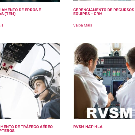
IAMENTO DE ERROS E
GERENCIAMENTO DE RECURSOS
S (TEM)
EQUIPES – CRM
is
Saiba Mais
MENTO DE TRÁFEGO AÉREO
RVSM NAT-HLA
PTEROS